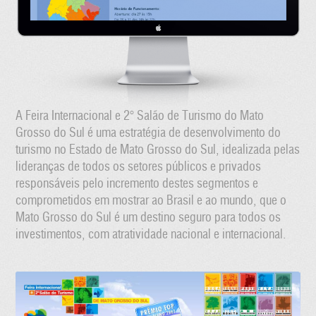
A Feira Internacional e 2° Salão de Turismo do Mato
Grosso do Sul é uma estratégia de desenvolvimento do
turismo no Estado de Mato Grosso do Sul, idealizada pelas
lideranças de todos os setores públicos e privados
responsáveis pelo incremento destes segmentos e
comprometidos em mostrar ao Brasil e ao mundo, que o
Mato Grosso do Sul é um destino seguro para todos os
investimentos, com atratividade nacional e internacional.